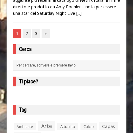
aggiunte più recenti al catalogo di Netflix Italia. Il film è
diretto e prodotto da Amy Poehler – nota per essere
una star del Saturday Night Live
[...]
1
2
3
»
Cerca
Ti piace?
Tag
Arte
Capas
Attualità
Calcio
Ambiente