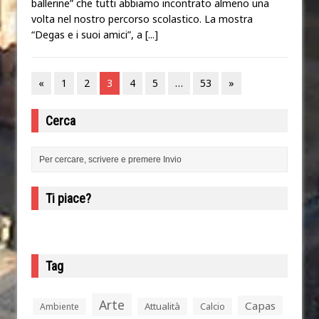
ballerine” che tutti abbiamo incontrato almeno una
volta nel nostro percorso scolastico. La mostra
“Degas e i suoi amici”, a
[...]
«
1
2
3
4
5
…
53
»
Cerca
Ti piace?
Tag
Arte
Capas
Attualità
Calcio
Ambiente