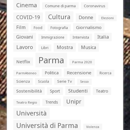
Cinema
Comune di parma
Coronavirus
Cultura
COVID-19
Donne
Elezioni
Film
Giornalismo
Food
Fotografia
Giovani
Italia
Intervista
Immigrazione
Lavoro
Mostra
Musica
Libri
Parma
Netflix
Parma 2020
Politica
Recensione
Ricerca
ParmAteneo
Serie Tv
Scienza
Scuola
Sesso
Studenti
Sostenibilità
Sport
Teatro
Unipr
Trends
Teatro Regio
Università
Università di Parma
Violenza