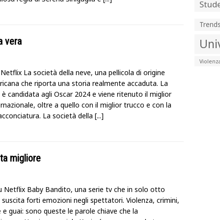
Stude
Trend
a vera
Uni
Violenz
Netflix La società della neve, una pellicola di origine
icana che riporta una storia realmente accaduta. La
a è candidata agli Oscar 2024 e viene ritenuto il miglior
ernazionale, oltre a quello con il miglior trucco e con la
acconciatura. La società della
[...]
ta migliore
u Netflix Baby Bandito, una serie tv che in solo otto
suscita forti emozioni negli spettatori. Violenza, crimini,
 e guai: sono queste le parole chiave che la