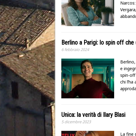
Narcos:
Vergara
abbando
Berlino a Parigi: lo spin off ch
6 febbraio 2024
Berlino
e ingegn
spin-off
chi l’ha
approd
Unica: la verità di Ilary Blasi
5 dicembre 2023
La fine 