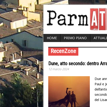
HOME
PRIMO PIANO
ATTUAL
RecenZone
Dune, atto secondo: dentro Arr
12 marzo 2024
Due anni
Paul e J
dell’ant
secondo 
del Lisa