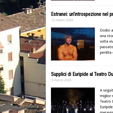
Estranei: un’introspezione nel 
12 marzo 2024
Dodici 
una sto
volta vi
passato 
perdita 
Supplici di Euripide al Teatro 
5 marzo 2024
A segui
miglior 
Teatro D
Euripid
meravigl