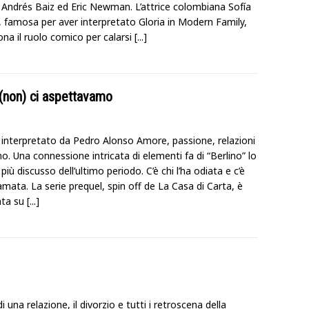
 Andrés Baiz ed Eric Newman. L’attrice colombiana Sofía
, famosa per aver interpretato Gloria in Modern Family,
na il ruolo comico per calarsi
[...]
e (non) ci aspettavamo
, interpretato da Pedro Alonso Amore, passione, relazioni
o. Una connessione intricata di elementi fa di “Berlino” lo
 più discusso dell’ultimo periodo. C’è chi l’ha odiata e c’è
 amata. La serie prequel, spin off de La Casa di Carta, è
ata su
[...]
di una relazione, il divorzio e tutti i retroscena della