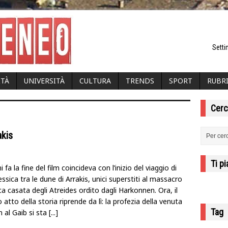
Setti
ITÀ
UNIVERSITÀ
CULTURA
TRENDS
SPORT
RUBR
Cerc
akis
Ti p
 fa la fine del film coincideva con l’inizio del viaggio di
essica tra le dune di Arrakis, unici superstiti al massacro
ica casata degli Atreides ordito dagli Harkonnen. Ora, il
atto della storia riprende da lì: la profezia della venuta
Tag
n al Gaib si sta
[...]