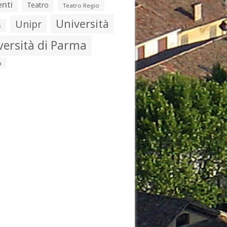
nti
Teatro
Teatro Regio
Università
Unipr
s
versità di Parma
a