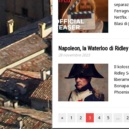
separazi
Ferragne
Netflix.
Blasi di
Napoleon, la Waterloo di Ridley
28 novembre 2023
Il kolos
Ridley 
liberam
Bonapart
Phoenix
«
1
2
3
4
5
…
2