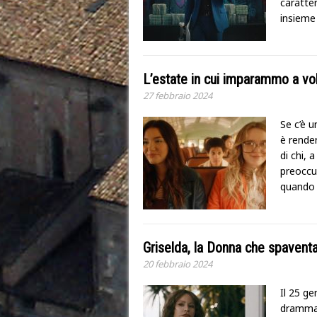
caratte
insieme
L’estate in cui imparammo a vol
27 febbraio 2024
Se c’è u
è render
di chi, 
preoccup
quando l
Griselda, la Donna che spavent
20 febbraio 2024
Il 25 ge
drammat