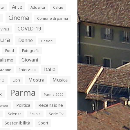
Arte
Attualità
Calcio
te
Cinema
s
Comune di parma
COVID-19
virus
tura
Donne
Elezioni
Food
Fotografia
Giovani
alismo
Italia
Intervista
azione
ro
Mostra
Musica
Libri
Parma
x
Parma 2020
Politica
Recensione
eneo
Serie Tv
Scienza
Scuola
Sostenibilità
Sport