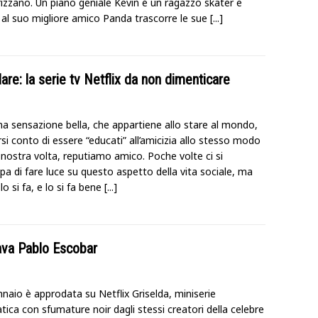
rizzano. Un piano geniale Kevin é un ragazzo skater e
 al suo migliore amico Panda trascorre le sue
[...]
are: la serie tv Netflix da non dimenticare
na sensazione bella, che appartiene allo stare al mondo,
si conto di essere “educati” all’amicizia allo stesso modo
a nostra volta, reputiamo amico. Poche volte ci si
a di fare luce su questo aspetto della vita sociale, ma
o si fa, e lo si fa bene
[...]
ava Pablo Escobar
nnaio è approdata su Netflix Griselda, miniserie
ica con sfumature noir dagli stessi creatori della celebre