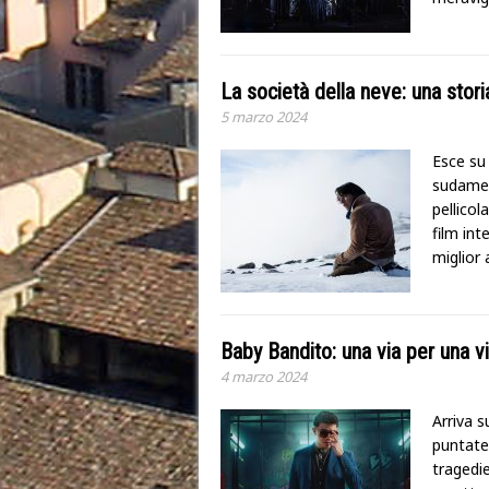
La società della neve: una stori
5 marzo 2024
Esce su 
sudamer
pellicol
film int
miglior 
Baby Bandito: una via per una vi
4 marzo 2024
Arriva s
puntate 
tragedie