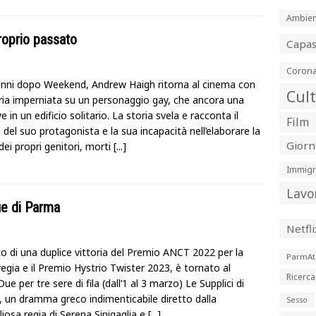
Ambien
proprio passato
Capa
Corona
anni dopo Weekend, Andrew Haigh ritorna al cinema con
Cul
ria imperniata su un personaggio gay, che ancora una
ve in un edificio solitario. La storia svela e racconta il
Film
del suo protagonista e la sua incapacità nell’elaborare la
Giorn
dei propri genitori, morti
[...]
Immigr
Lavo
Due di Parma
Netfli
to di una duplice vittoria del Premio ANCT 2022 per la
ParmAt
regia e il Premio Hystrio Twister 2023, è tornato al
Ricerca
ue per tre sere di fila (dall’1 al 3 marzo) Le Supplici di
e, un dramma greco indimenticabile diretto dalla
Sesso
iosa regia di Serena Sinigaglia e
[...]