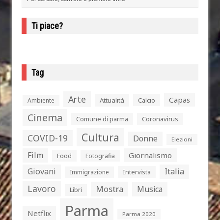
Ti piace?
Tag
Arte
Capas
Attualità
Calcio
Ambiente
Cinema
Comune di parma
Coronavirus
Cultura
COVID-19
Donne
Elezioni
Film
Giornalismo
Food
Fotografia
Giovani
Italia
Intervista
Immigrazione
Lavoro
Mostra
Musica
Libri
Parma
Netflix
Parma 2020