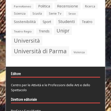
Politica
Recensione
Ricerca
ParmAteneo
Serie Tv
Scienza
Scuola
Sesso
Studenti
Sostenibilità
Sport
Teatro
Unipr
Trends
Teatro Regio
Università
Università di Parma
Violenza
Editore
Centro per le Attività e le Professioni delle Arti e dello
Spettacolo
Direttore editoriale
Prof.ssa Sara Martin