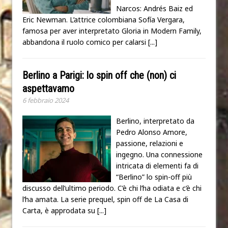
Narcos: Andrés Baiz ed
Eric Newman. L’attrice colombiana Sofía Vergara,
famosa per aver interpretato Gloria in Modern Family,
abbandona il ruolo comico per calarsi
[...]
Berlino a Parigi: lo spin off che (non) ci
aspettavamo
6 febbraio 2024
Berlino, interpretato da
Pedro Alonso Amore,
passione, relazioni e
ingegno. Una connessione
intricata di elementi fa di
“Berlino” lo spin-off più
discusso dell’ultimo periodo. C’è chi l’ha odiata e c’è chi
l’ha amata. La serie prequel, spin off de La Casa di
Carta, è approdata su
[...]