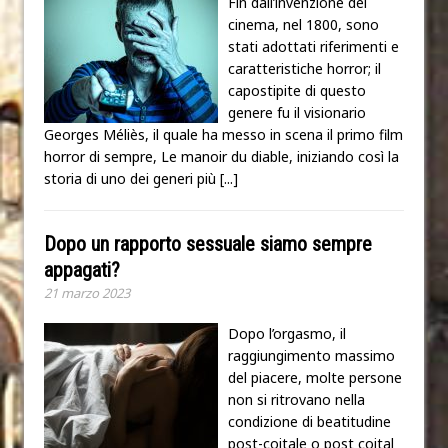
Fin dall’invenzione del
cinema, nel 1800, sono
stati adottati riferimenti e
caratteristiche horror; il
capostipite di questo
genere fu il visionario
Georges Méliès, il quale ha messo in scena il primo film
horror di sempre, Le manoir du diable, iniziando così la
storia di uno dei generi più
[...]
Dopo un rapporto sessuale siamo sempre
appagati?
21 marzo 2023
Dopo l’orgasmo, il
raggiungimento massimo
del piacere, molte persone
non si ritrovano nella
condizione di beatitudine
post-coitale o post coital