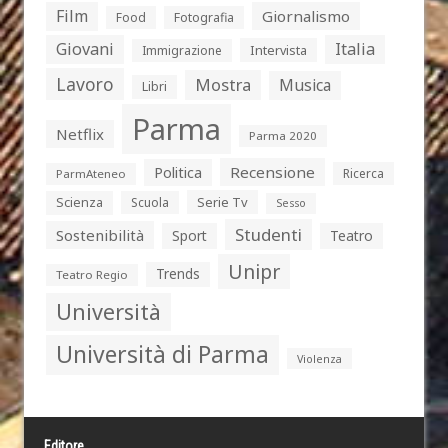
Film
Giornalismo
Food
Fotografia
Giovani
Italia
Intervista
Immigrazione
Lavoro
Mostra
Musica
Libri
Parma
Netflix
Parma 2020
Politica
Recensione
Ricerca
ParmAteneo
Serie Tv
Scienza
Scuola
Sesso
Studenti
Sostenibilità
Sport
Teatro
Unipr
Trends
Teatro Regio
Università
Università di Parma
Violenza
Editore