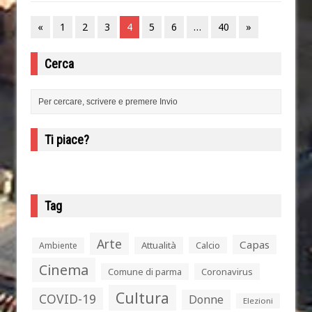
«
1
2
3
4
5
6
…
40
»
Cerca
Ti piace?
Tag
Arte
Capas
Attualità
Calcio
Ambiente
Cinema
Comune di parma
Coronavirus
Cultura
COVID-19
Donne
Elezioni