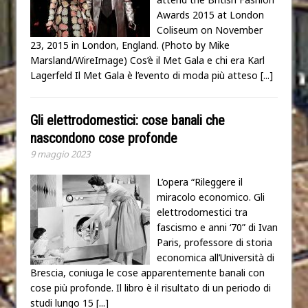
Awards 2015 at London
Coliseum on November
23, 2015 in London, England. (Photo by Mike
Marsland/WireImage) Cos’è il Met Gala e chi era Karl
Lagerfeld Il Met Gala è l’evento di moda più atteso
[...]
Gli elettrodomestici: cose banali che
nascondono cose profonde
9 maggio 2023
L’opera “Rileggere il
miracolo economico. Gli
elettrodomestici tra
fascismo e anni ‘70” di Ivan
Paris, professore di storia
economica all’Università di
Brescia, coniuga le cose apparentemente banali con
cose più profonde. Il libro è il risultato di un periodo di
studi lungo 15
[...]