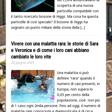
scoperta di una nuova
particella compatibile con
il tanto ricercato bosone di Higgs. Ma cosa ha questa
particelle di così speciale? Il bosone di Higgs ha
segnato un punto miliare della storia della
[...]
Vivere con una malattia rara: le storie di Sara
e Veronica e di come i loro cani abbiano
cambiato le loro vite
20 giugno 2023
Una malattia si può
definire “rara” quando il
numero di casi presenti, in
Europa, non supera lo
0,05 per cento della
popolazione, cioè non più
di 1 caso ogni 2mila persone. Fino ad oggi, il numero di
malattie rare conosciute e diagnosticate è di circa