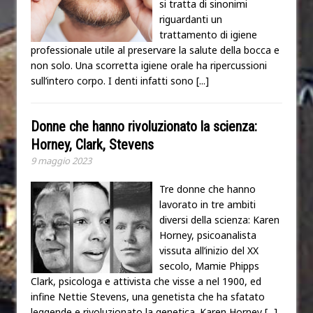
si tratta di sinonimi
riguardanti un
trattamento di igiene
professionale utile al preservare la salute della bocca e
non solo. Una scorretta igiene orale ha ripercussioni
sull’intero corpo. I denti infatti sono
[...]
Donne che hanno rivoluzionato la scienza:
Horney, Clark, Stevens
9 maggio 2023
Tre donne che hanno
lavorato in tre ambiti
diversi della scienza: Karen
Horney, psicoanalista
vissuta all’inizio del XX
secolo, Mamie Phipps
Clark, psicologa e attivista che visse a nel 1900, ed
infine Nettie Stevens, una genetista che ha sfatato
leggende e rivoluzionato la genetica. Karen Horney
[...]