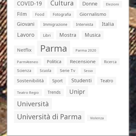
Cultura
COVID-19
Donne
Elezioni
Film
Giornalismo
Food
Fotografia
Giovani
Italia
Intervista
Immigrazione
Lavoro
Mostra
Musica
Libri
Parma
Netflix
Parma 2020
Politica
Recensione
Ricerca
ParmAteneo
Serie Tv
Scienza
Scuola
Sesso
Studenti
Sostenibilità
Sport
Teatro
Unipr
Trends
Teatro Regio
Università
Università di Parma
Violenza