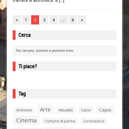
tratterà di astrofisica. Si
[...]
«
1
2
3
4
…
6
»
Cerca
Ti piace?
Tag
Arte
Capas
Attualità
Calcio
Ambiente
Cinema
Comune di parma
Coronavirus