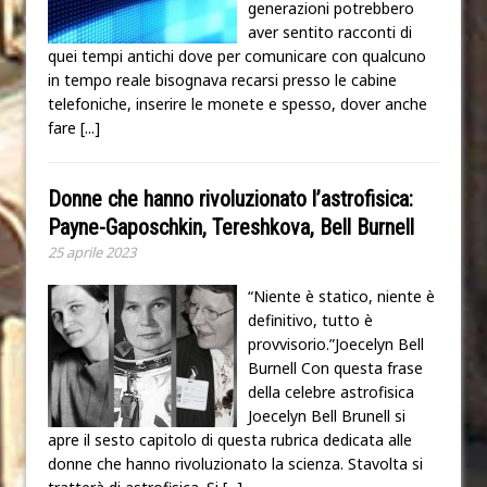
generazioni potrebbero
aver sentito racconti di
quei tempi antichi dove per comunicare con qualcuno
in tempo reale bisognava recarsi presso le cabine
telefoniche, inserire le monete e spesso, dover anche
fare
[...]
Donne che hanno rivoluzionato l’astrofisica:
Payne-Gaposchkin, Tereshkova, Bell Burnell
25 aprile 2023
“Niente è statico, niente è
definitivo, tutto è
provvisorio.”Joecelyn Bell
Burnell Con questa frase
della celebre astrofisica
Joecelyn Bell Brunell si
apre il sesto capitolo di questa rubrica dedicata alle
donne che hanno rivoluzionato la scienza. Stavolta si