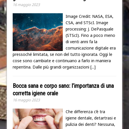
16 maggio 2023
Image Credit: NASA, ESA,
CSA, and STScI. Image
processing: J. DePasquale
(STScI). Fino a poco meno
di venti anni fa la
comunicazione digitale era
pressoché limitata, se non del tutto ignorata. Oggi le
cose sono cambiate e continuano a farlo in maniera
repentina. Dalle più grandi organizzazioni
[...]
Bocca sana e corpo sano: l’importanza di una
corretta igiene orale
16 maggio 2023
Che differenza c’è tra
igiene dentale, detartrasi e
pulizia dei denti? Nessuna,