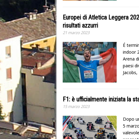
Europei di Atletica Leggera 202
risultati azzurri
21 marzo 2023
É termi
indoor 2
Arena di
paesi di
Jacobs,
F1: è ufficialmente iniziata la 
15 marzo 2023
Dopo un
5 marzo 
valevol