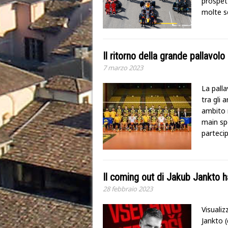
prospett
molte sq
Il ritorno della grande pallavol
7 marzo 2023
La palla
tra gli 
ambito 
main spo
parteci
Il coming out di Jakub Jankto 
28 febbraio 2023
Visuali
Jankto (