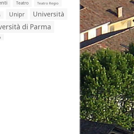
nti
Teatro
Teatro Regio
Università
Unipr
s
versità di Parma
a