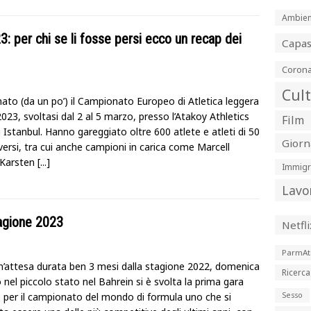
Ambien
3: per chi se li fosse persi ecco un recap dei
Capa
Corona
Cul
nato (da un po’) il Campionato Europeo di Atletica leggera
023, svoltasi dal 2 al 5 marzo, presso l’Atakoy Athletics
Film
 Istanbul. Hanno gareggiato oltre 600 atlete e atleti di 50
Giorn
versi, tra cui anche campioni in carica come Marcell
 Karsten
[...]
Immigr
Lavo
stagione 2023
Netfli
ParmAt
’attesa durata ben 3 mesi dalla stagione 2022, domenica
Ricerca
nel piccolo stato nel Bahrein si è svolta la prima gara
e per il campionato del mondo di formula uno che si
Sesso