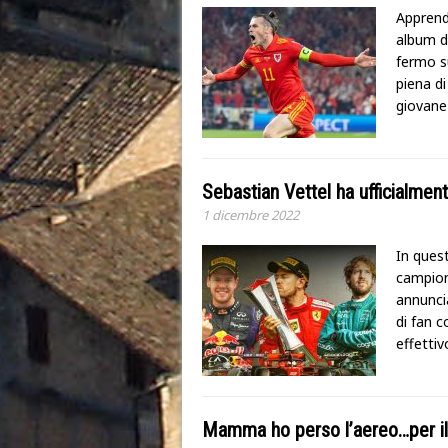
Apprendo
album d
fermo s
piena di
giovane
Sebastian Vettel ha ufficialment
1 dicembre 2022
In quest
campion
annuncia
di fan c
effettiv
Mamma ho perso l’aereo…per il