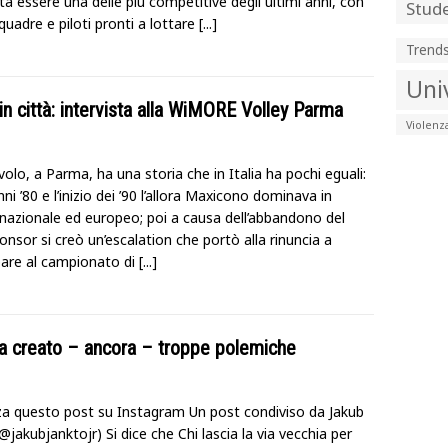
a essere una delle più competitive degli ultimi anni, con
Stude
uadre e piloti pronti a lottare
[...]
Trend
Uni
o in città: intervista alla WiMORE Volley Parma
Violenz
volo, a Parma, ha una storia che in Italia ha pochi eguali:
anni ’80 e l’inizio dei ’90 l’allora Maxicono dominava in
nazionale ed europeo; poi a causa dell’abbandono del
nsor si creò un’escalation che portò alla rinuncia a
pare al campionato di
[...]
ha creato – ancora – troppe polemiche
zza questo post su Instagram Un post condiviso da Jakub
@jakubjanktojr) Si dice che Chi lascia la via vecchia per