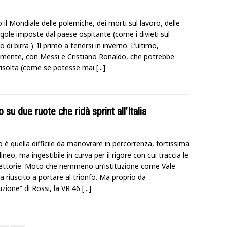
o il Mondiale delle polemiche, dei morti sul lavoro, delle
egole imposte dal paese ospitante (come i divieti sul
di birra ). Il primo a tenersi in inverno. L’ultimo,
lmente, con Messi e Cristiano Ronaldo, che potrebbe
risolta (come se potesse mai
[...]
u due ruote che ridà sprint all’Italia
è quella difficile da manovrare in percorrenza, fortissima
ilineo, ma ingestibile in curva per il rigore con cui traccia le
iettorie. Moto che nemmeno un’istituzione come Vale
a riuscito a portare al trionfo. Ma proprio da
tuzione” di Rossi, la VR 46
[...]