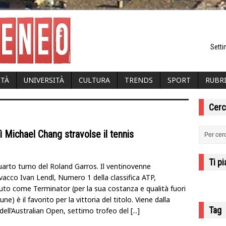
Setti
ITÀ
UNIVERSITÀ
CULTURA
TRENDS
SPORT
RUBR
Cerc
 Michael Chang stravolse il tennis
Ti p
uarto turno del Roland Garros. Il ventinovenne
vacco Ivan Lendl, Numero 1 della classifica ATP,
uto come Terminator (per la sua costanza e qualità fuori
ne) è il favorito per la vittoria del titolo. Viene dalla
Tag
 dell’Australian Open, settimo trofeo del
[...]