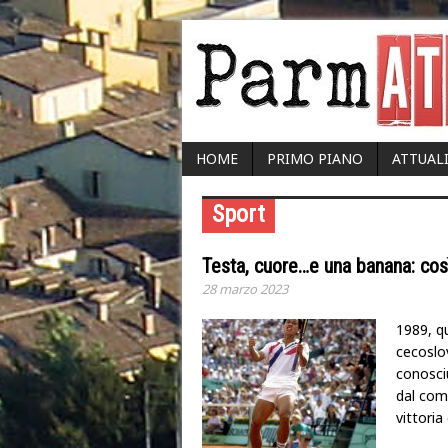
HOME
PRIMO PIANO
ATTUAL
Sport
Testa, cuore…e una banana: così
28 marzo 2023
1989, q
cecoslo
conosci
dal comu
vittoria