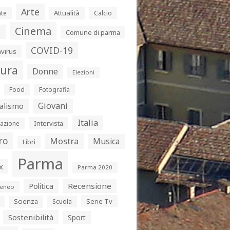
Arte
Attualità
Calcio
te
Cinema
s
Comune di parma
COVID-19
virus
tura
Donne
Elezioni
Food
Fotografia
Giovani
alismo
Italia
Intervista
azione
ro
Mostra
Musica
Libri
Parma
x
Parma 2020
Politica
Recensione
eneo
Serie Tv
Scienza
Scuola
Sostenibilità
Sport