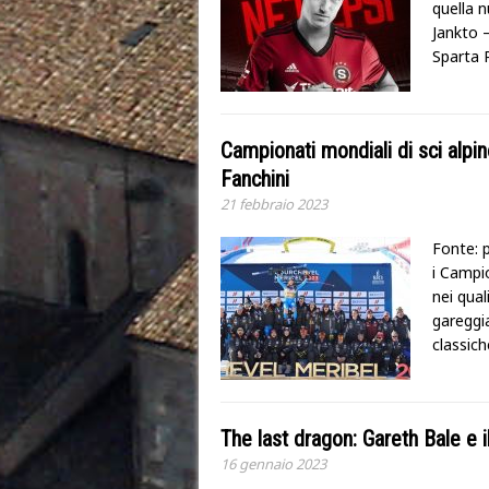
quella n
Jankto –
Sparta P
Campionati mondiali di sci alpino
Fanchini
21 febbraio 2023
Fonte: p
i Campio
nei qual
gareggia
classic
The last dragon: Gareth Bale e i
16 gennaio 2023