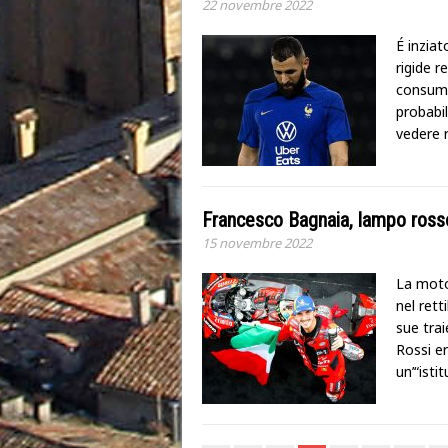
22 novembre 2022
É inziat
rigide r
consumo 
probabi
vedere 
Francesco Bagnaia, lampo rosso s
15 novembre 2022
La moto 
nel rett
sue tra
Rossi er
un’“isti