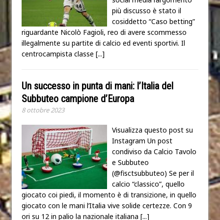
più discusso è stato il
cosiddetto “Caso betting”
riguardante Nicolò Fagioli, reo di avere scommesso
illegalmente su partite di calcio ed eventi sportivi. Il
centrocampista classe
[...]
Un successo in punta di mani: l’Italia del
Subbuteo campione d’Europa
8 ottobre 2023
Visualizza questo post su
Instagram Un post
condiviso da Calcio Tavolo
e Subbuteo
(@fisctsubbuteo) Se per il
calcio “classico”, quello
giocato coi piedi, il momento è di transizione, in quello
giocato con le mani l’Italia vive solide certezze. Con 9
ori su 12 in palio la nazionale italiana
[...]