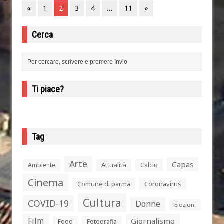
«
1
2
3
4
…
11
»
Cerca
Ti piace?
Tag
Arte
Capas
Attualità
Calcio
Ambiente
Cinema
Comune di parma
Coronavirus
Cultura
COVID-19
Donne
Elezioni
Film
Giornalismo
Food
Fotografia